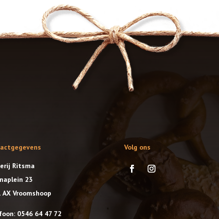
tactgegevens
Volg ons
erij Ritsma
anaplein 23
 AX Vroomshoop
foon: 0546 64 47 72