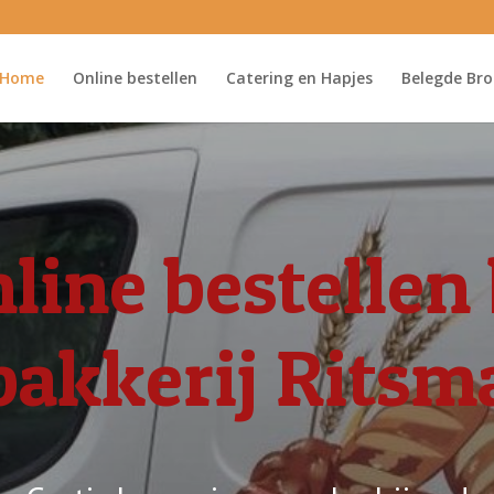
Home
Online bestellen
Catering en Hapjes
Belegde Bro
line bestellen 
bakkerij Ritsm