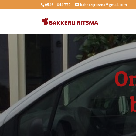
0546 - 644 772
bakkerijritsma@gmail.com
On