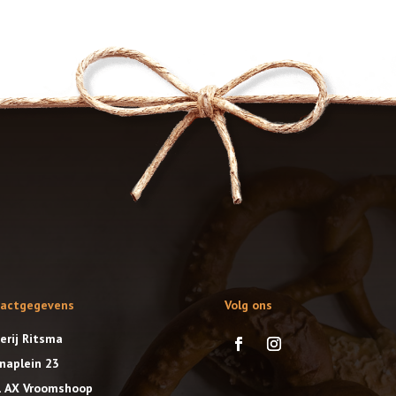
tactgegevens
Volg ons
erij Ritsma
anaplein 23
 AX Vroomshoop